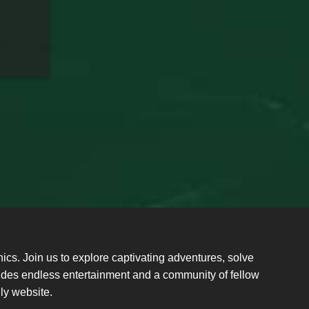
ics. Join us to explore captivating adventures, solve
ovides endless entertainment and a community of fellow
ly website.