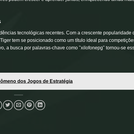
s
ências tecnológicas recentes. Com a crescente popularidade 
rTiger tem se posicionado como um título ideal para competiçõe
ivo, a busca por palavras-chave como "xilofonepg" tornou-se es
meno dos Jogos de Estratégia