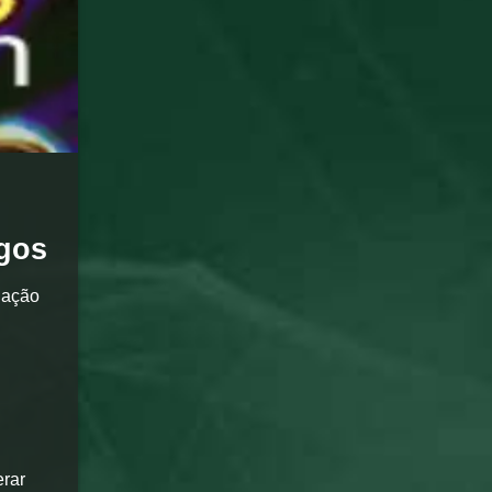
gos
nação
erar