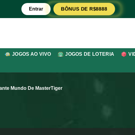
Entrar
BÔNUS DE R$8888
JOGOS AO VIVO
JOGOS DE LOTERIA
V
ante Mundo De MasterTiger