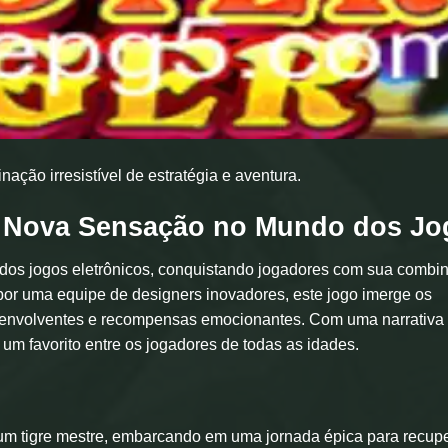
ção irresistível de estratégia e aventura.
A Nova Sensação no Mundo dos Jo
 dos jogos eletrônicos, conquistando jogadores com sua combi
 por uma equipe de designers inovadores, este jogo imerge os
 envolventes e recompensas emocionantes. Com uma narrativa
 um favorito entre os jogadores de todas as idades.
um tigre mestre, embarcando em uma jornada épica para recup