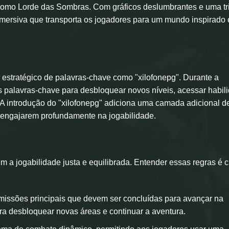
 como Lorde das Sombras. Com gráficos deslumbrantes e uma tr
imersiva que transporta os jogadores para um mundo inspirado
estratégico de palavras-chave como "xilofonepg". Durante a
as palavras-chave para desbloquear novos níveis, acessar habil
 A introdução do "xilofonepg" adiciona uma camada adicional d
e engajarem profundamente na jogabilidade.
a jogabilidade justa e equilibrada. Entender essas regras é c
ssões principais que devem ser concluídas para avançar na
ra desbloquear novas áreas e continuar a aventura.