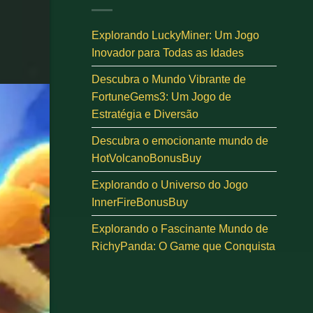
Explorando LuckyMiner: Um Jogo
Inovador para Todas as Idades
Descubra o Mundo Vibrante de
FortuneGems3: Um Jogo de
Estratégia e Diversão
Descubra o emocionante mundo de
HotVolcanoBonusBuy
Explorando o Universo do Jogo
InnerFireBonusBuy
Explorando o Fascinante Mundo de
RichyPanda: O Game que Conquista