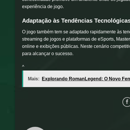
experiência de jogo.
Adaptação às Tendências Tecnológica
O jogo também tem se adaptado rapidamente às tend
streaming de jogos e plataformas de eSports, Maste
online e exibições públicas. Neste cenário competit
para alcançar o sucesso.
^
Mais:
Explorando RomanLegend: O Novo Fenô