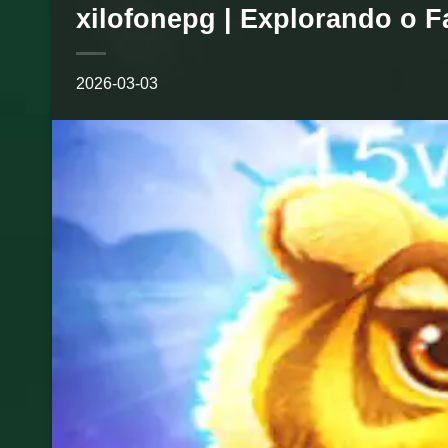
xilofonepg | Explorando o 
2026-03-03