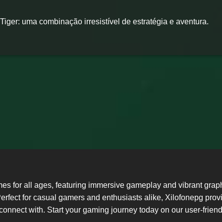
ger: uma combinação irresistível de estratégia e aventura.
ames for all ages, featuring immersive gameplay and vibrant graph
 Perfect for casual gamers and enthusiasts alike, Xilofonepg pr
connect with. Start your gaming journey today on our user-friend