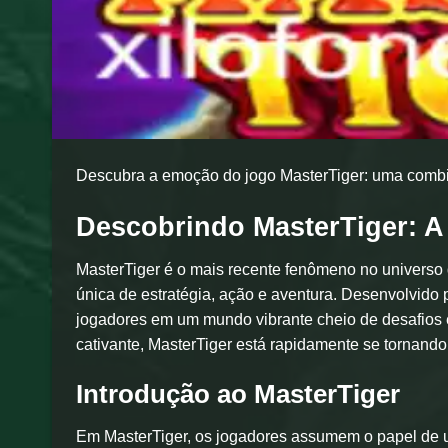
Descubra a emoção do jogo MasterTiger: uma combina
Descobrindo MasterTiger: 
MasterTiger é o mais recente fenômeno no universo
única de estratégia, ação e aventura. Desenvolvido
jogadores em um mundo vibrante cheio de desafios
cativante, MasterTiger está rapidamente se tornando
Introdução ao MasterTiger
Em MasterTiger, os jogadores assumem o papel de 