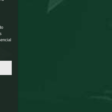
do
s
sencial