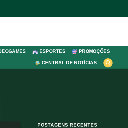
IDEOGAMES
ESPORTES
PROMOÇÕES
CENTRAL DE NOTÍCIAS
POSTAGENS RECENTES