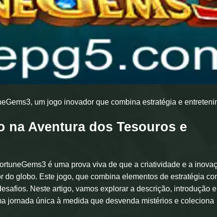
neGems3, um jogo inovador que combina estratégia e entreteni
 na Aventura dos Tesouros e
ortuneGems3 é uma prova viva de que a criatividade e a inova
or do globo. Este jogo, que combina elementos de estratégia c
esafios. Neste artigo, vamos explorar a descrição, introdução e
uma jornada única à medida que desvenda mistérios e coleciona