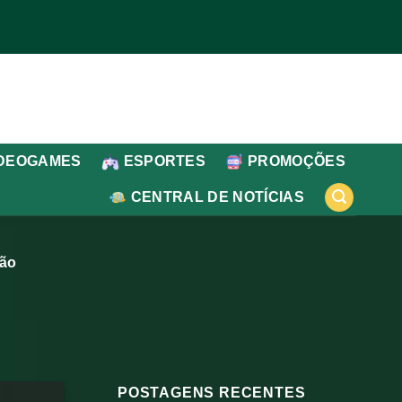
IDEOGAMES
ESPORTES
PROMOÇÕES
CENTRAL DE NOTÍCIAS
são
POSTAGENS RECENTES