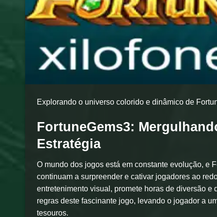
Explorando o universo colorido e dinâmico de Fortu
FortuneGems3: Mergulhando
Estratégia
O mundo dos jogos está em constante evolução, e F
continuam a surpreender e cativar jogadores ao red
entretenimento visual, promete horas de diversão e d
regras deste fascinante jogo, levando o jogador a 
tesouros.