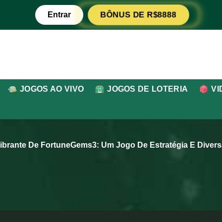
Entrar
BÔNUS DE R$8888
JOGOS AO VIVO
JOGOS DE LOTERIA
V
brante De FortuneGems3: Um Jogo De Estratégia E Diver