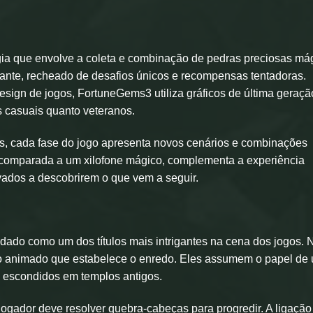
ia que envolve a coleta e combinação de pedras preciosas má
ante, recheado de desafios únicos e recompensas tentadoras.
sign de jogos, FortuneGems3 utiliza gráficos de última geraçã
s casuais quanto veteranos.
os, cada fase do jogo apresenta novos cenários e combinações
s comparada a um xilofone mágico, complementa a experiência
vados a descobrirem o que vem a seguir.
do como um dos títulos mais intrigantes na cena dos jogos. 
eo animado que estabelece o enredo. Eles assumem o papel de
s escondidos em templos antigos.
ogador deve resolver quebra-cabeças para progredir. A ligação