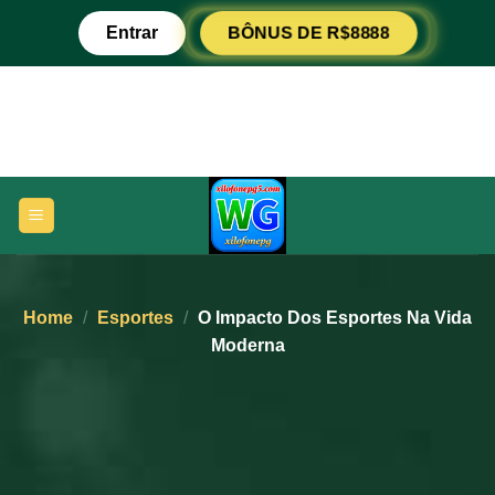
Ir
BÔNUS DE R$8888
Entrar
para
o
conteúdo
Home
/
Esportes
/
O Impacto Dos Esportes Na Vida
Moderna